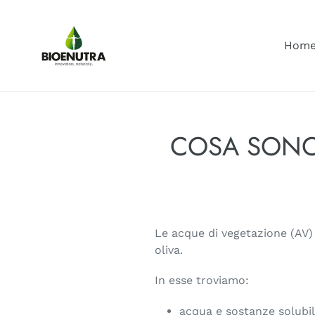
Vai
direttamente
ai
Hom
contenuti
COSA SONO 
Le acque di vegetazione (AV) 
oliva.
In esse troviamo:
acqua e sostanze solubil