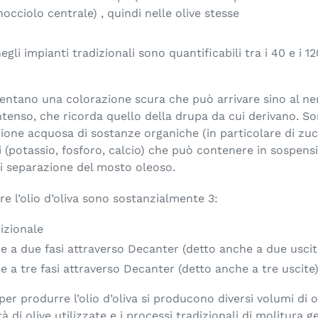
nocciolo centrale) , quindi nelle olive stesse
li impianti tradizionali sono quantificabili tra i 40 e i 120
entano una colorazione scura che può arrivare sino al ne
tenso, che ricorda quello della drupa da cui derivano. So
ione acquosa di sostanze organiche (in particolare di zuc
li (potassio, fosforo, calcio) che può contenere in sospens
di separazione del mosto oleoso.
rre l’olio d’oliva sono sostanzialmente 3:
izionale
e a due fasi attraverso Decanter (detto anche a due uscit
e a tre fasi attraverso Decanter (detto anche a tre uscite
er produrre l’olio d’oliva si producono diversi volumi di o
 di olive utilizzate e i processi tradizionali di molitura 