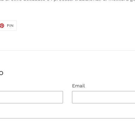
TTA
PINNA
PIN
SU
TTER
PINTEREST
o
Email