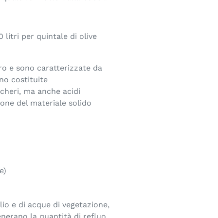
 litri per quintale di olive
ro e sono caratterizzate da
no costituite
cheri, ma anche acidi
ione del materiale solido
e)
)
lio e di acque di vegetazione,
generano la quantità di refluo