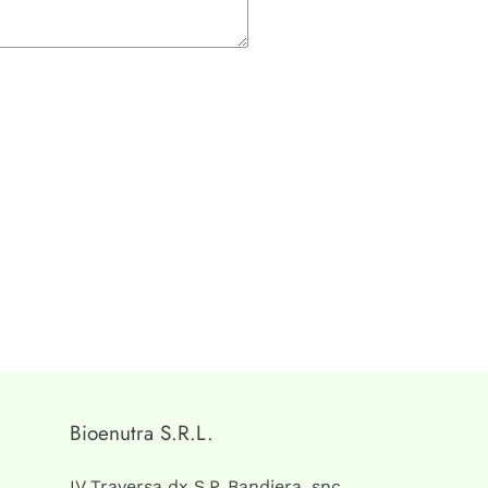
Bioenutra S.R.L.
IV Traversa dx S.P. Bandiera, snc